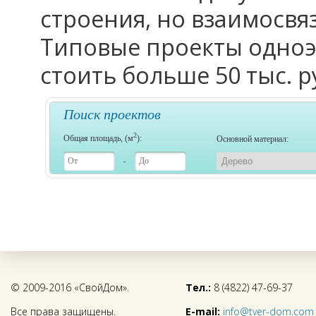
строения, но взаимосвяз
Типовые проекты одноэ
стоить больше 50 тыс. р
Поиск проектов
2
Общая площадь, (м
):
Основной материал:
-
© 2009-2016 «СвойДом».
Тел.:
8 (4822) 47-69-37
Все права защищены.
E-mail:
info@tver-dom.com