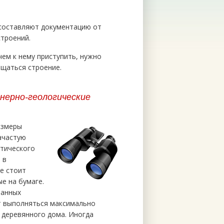
составляют документацию от
строений.
чем к нему приступить, нужно
ещаться строение.
нерно-геологические
азмеры
Зачастую
тического
 в
е стоит
е на бумаге.
ванных
ет выполняться максимально
 деревянного дома. Иногда