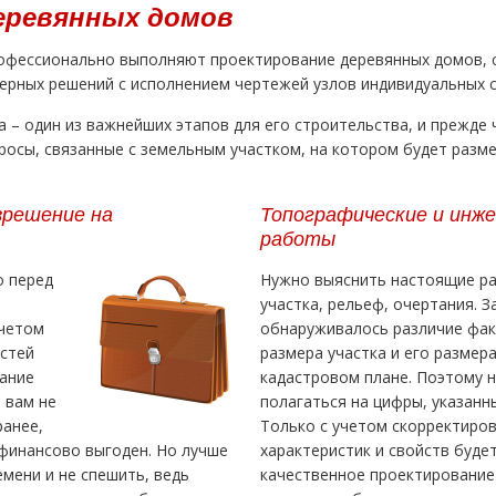
еревянных домов
офессионально выполняют проектирование деревянных домов, 
нерных решений с исполнением чертежей узлов индивидуальных 
 – один из важнейших этапов для его строительства, и прежде 
осы, связанные с земельным участком, на котором будет разм
зрешение на
Топографические и инже
работы
о перед
Нужно выяснить настоящие р
участка, рельеф, очертания. 
учетом
обнаруживалось различие фак
остей
размера участка и его размера
вание
кадастровом плане. Поэтому н
 вам не
полагаться на цифры, указанны
ранее,
Только с учетом скорректиро
 финансово выгоден. Но лучше
характеристик и свойств буд
емени и не спешить, ведь
качественное проектирование