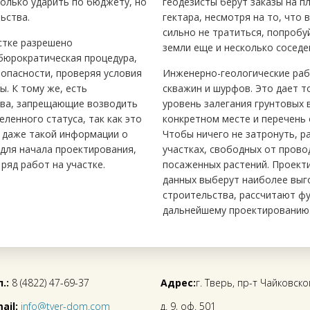
только ударить по бюджету, но
геодезисты берут заказы на 
ьства.
гектара, несмотря на то, что
сильно не тратиться, попробу
астке разрешено
земли еще и несколько соседе
бюрократическая процедура,
зопасности, проверяя условия
Инженерно-геологические раб
. К тому же, есть
скважин и шурфов. Это дает т
ва, запрещающие возводить
уровень залегания грунтовых 
ленного статуса, так как это
конкретном месте и перечень 
о даже такой информации о
Чтобы ничего не затронуть, 
для начала проектирования,
участках, свободных от прово
ряд работ на участке.
посаженных растений. Проект
данных выберут наиболее выг
строительства, рассчитают фу
дальнейшему проектированию 
.:
8 (4822) 47-69-37
Адрес:
г. Тверь, пр-т Чайковско
ail:
info@tver-dom.com
д. 9, оф. 501