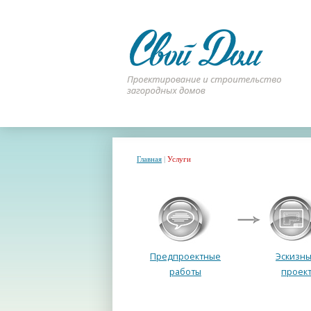
Главная
|
Услуги
Предпроектные
Эскизн
работы
проек