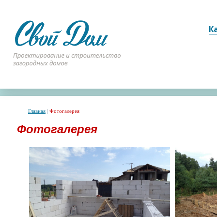
К
Главная
|
Фотогалерея
Фотогалерея