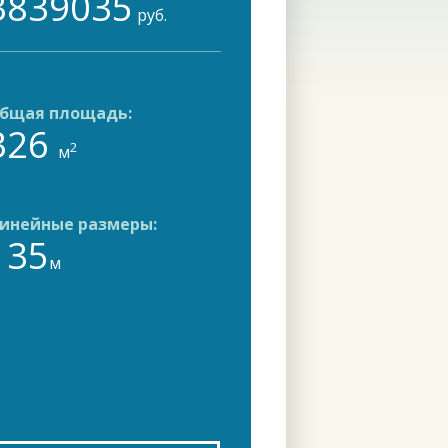
3839035
руб.
бщая площадь:
326
2
м
инейные размеры:
135
м