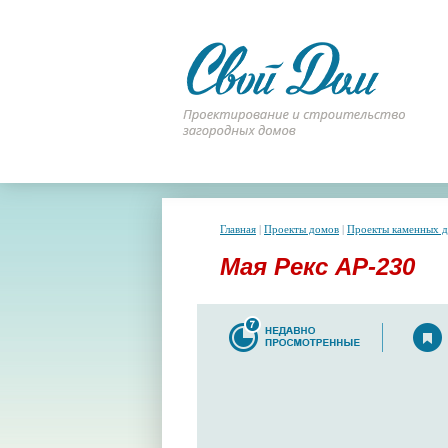
Главная
|
Проекты домов
|
Проекты каменных 
Мая Рекс АР-230