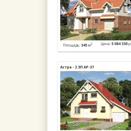
Цена:
5 084 330
р
2
Площадь:
345
м
Астра - 2 ЗП АР-37