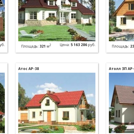
уб.
Цена:
5 163 286
руб.
2
Площадь:
321
м
Площадь:
2
Атоc АР-38
Атолл ЗП АР-