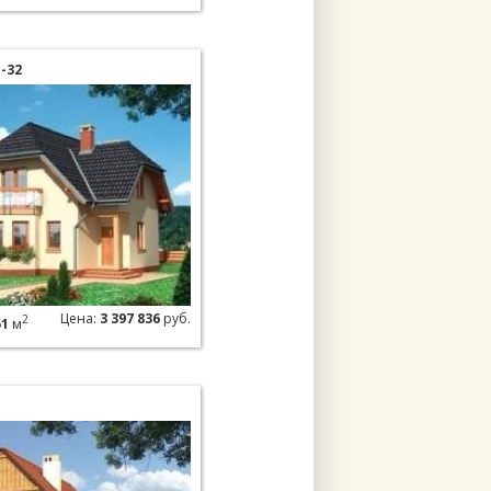
-32
Цена:
3 397 836
руб.
2
51
м