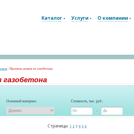
Каталог
Услуги
О компании
домов
|
Проекты домов из газобетона
з газобетона
Основной материал:
Стоимость, тыс. руб.:
-
Страницы:
1
2
3
4
5
6