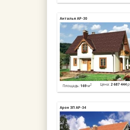
Анталья АР-30
Цена:
2 687 444
р
2
Площадь:
169
м
Арон ЗП АР-34