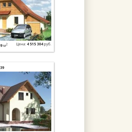
Цена:
4 515 304
руб.
2
39
м
39