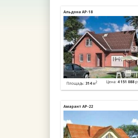
Альдона АР-18
Цена:
4 151 088
р
2
Площадь:
314
м
Амарант АР-22