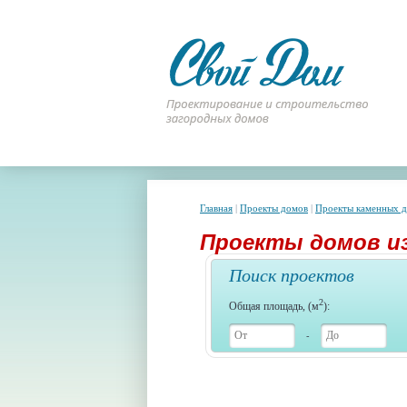
Главная
|
Проекты домов
|
Проекты каменных 
Проекты домов и
Поиск проектов
2
Общая площадь, (м
):
-