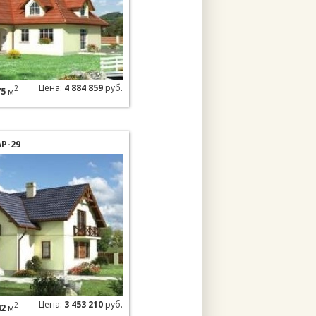
Цена:
4 884 859
руб.
2
75
м
Р-29
Цена:
3 453 210
руб.
2
42
м