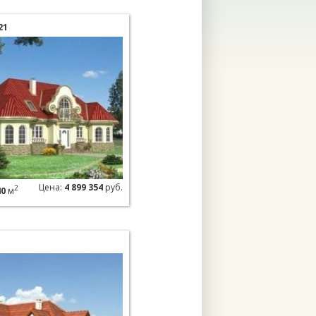
21
Цена:
4 899 354
руб.
2
40
м