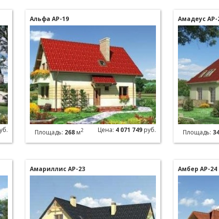
Альфа АР-19
Амадеус АР-
уб.
Цена:
4 071 749
руб.
2
Площадь:
268
м
Площадь:
3
Амариллис АР-23
Амбер АР-24