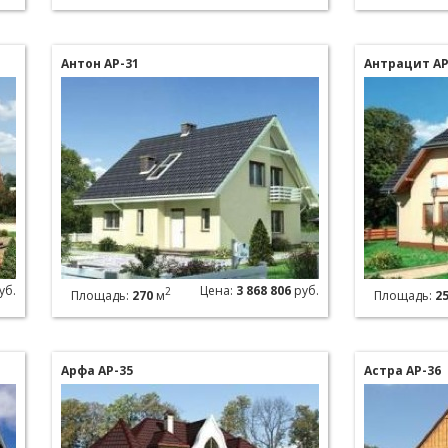
Антон АР-31
Антрацит АР
уб.
Цена:
3 868 806
руб.
2
Площадь:
270
м
Площадь:
2
Арфа АР-35
Астра АР-36