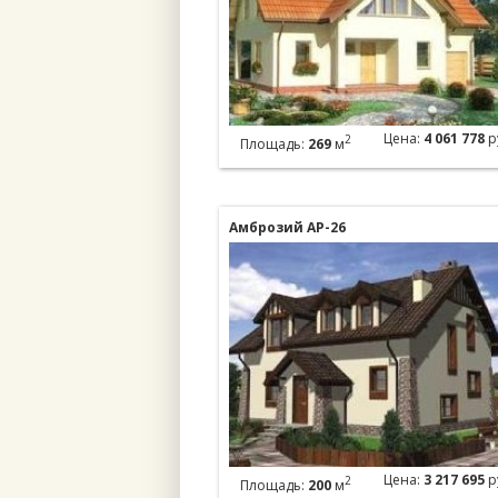
Цена:
4 061 778
р
2
Площадь:
269
м
Амброзий АР-26
Цена:
3 217 695
р
2
Площадь:
200
м