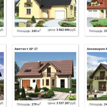
уб.
Цена:
3 862 090
руб.
2
Площадь:
243
м
Площадь:
3
Аметист АР-27
Аннамария А
уб.
Цена:
3 537 287
руб.
2
Площадь:
279
м
Площадь:
2